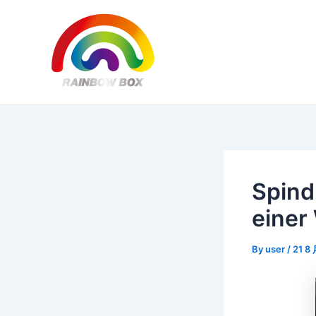
Skip
Post
to
navigation
content
Spind
einer
By
user
/
21 8