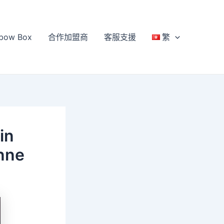
bow Box
合作加盟商
客服支援
繁
in
nne