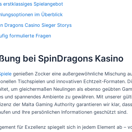
s erstklassiges Spielangebot
hlungsoptionen im Überblick
in Dragons Casino Sieger Storys
ufig formulierte Fragen
ßung bei SpinDragons Kasino
Spiele
genießen Zocker eine außergewöhnliche Mischung a
tionellen Tischspielen und innovativen Echtzeit-Formaten. Di
ltet, um gleichermaßen Neulingen als ebenso geübten Gam
es und spannendes Ambiente zu gewähren. Mit unserer gült
lizenz der Malta Gaming Authority garantieren wir klar, das
laufen und Ihre persönlichen Informationen geschützt sind.
ement für Exzellenz spiegelt sich in jedem Element ab – v