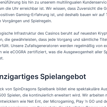
enüführung bis hin zu unserem multilingualen Kundenservic
m die Uhr erreichbar ist. Wir wissen, dass Zuversicht die 
positiven Gaming-Erfahrung ist, und deshalb bauen wir auf
en Vorgängen und Spielregeln.
ogische Infrastruktur des Casinos beruht auf neuesten Kryp
n, die gewährleisten, dass jede Vorgang und sämtliche Tit
rfüllt. Unsere Zufallsgeneratoren werden regelmäßig von e
ern wie eCOGRA zertifiziert, was die Ausgewogenheit aller S
t.
nzigartiges Spielangebot
ck von SpinDragons Spielbank bildet eine spektakuläre Au
00 Spielen, die kontinuierlich erweitert wird. Wir arbeiten 
ntwicklern wie Net Ent, der Microgaming, Play ‘n GO und d