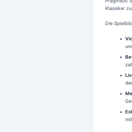
Pragmatic S
Klassiker zu
Die Spielbib
Vi
un
Be
za
Li
de
Me
Ge
Ex
mi