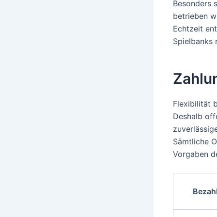
Besonders s
betrieben w
Echtzeit ent
Spielbanks 
Zahlu
Flexibilität
Deshalb off
zuverlässig
Sämtliche O
Vorgaben de
Bezah